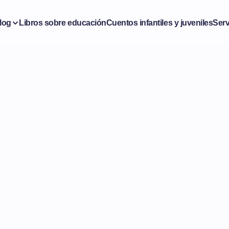
log
Libros sobre educación
Cuentos infantiles y juveniles
Serv