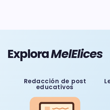
Explora
MelElices
Redacción de post
L
s
educativos