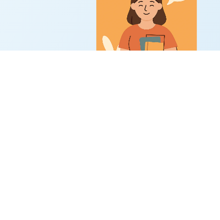
Te acompaño para reconectar con tu vocació
volver a disfrutar de tu labor educativa diaria
ilusión
Descúbrelo aquí