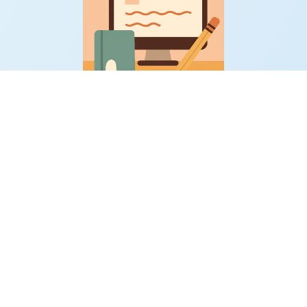
n y
¿Tienes un blog o marca educativa? Escribo para ti
Un mo
 con
con alma, estrategia y de manera personalizada
par
Quiero saber más