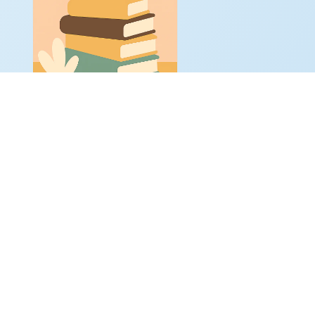
ntón de reflexiones, ideas y recursos gratuitos
a educadores infantiles de corazón y familias
Leer artículos