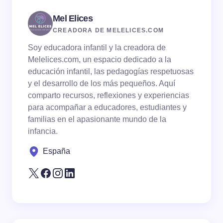
Mel Elices
Email *
CREADORA DE MELELICES.COM
Soy educadora infantil y la creadora de
Your Comment *
Melelices.com, un espacio dedicado a la
educación infantil, las pedagogías respetuosas
y el desarrollo de los más pequeños. Aquí
comparto recursos, reflexiones y experiencias
para acompañar a educadores, estudiantes y
familias en el apasionante mundo de la
Save my name and email in this browser for the
infancia.
next time I comment.
España
Submit Comment