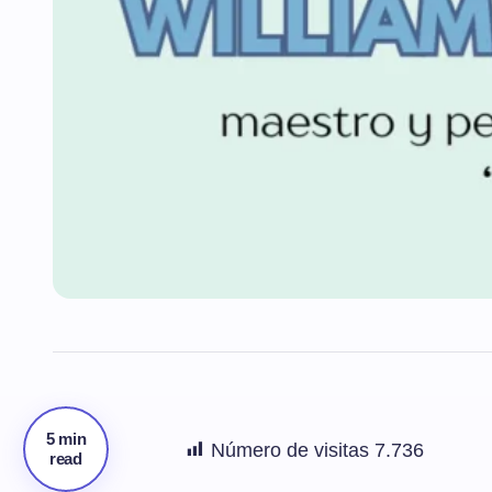
5 min
Número de visitas
7.736
read