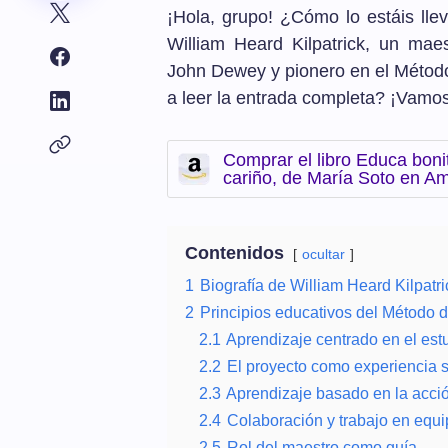
¡Hola, grupo! ¿Cómo lo estáis ll
William Heard Kilpatrick, un ma
John Dewey y pionero en el Métod
a leer la entrada completa? ¡Vamos 
Comprar el libro Educa boni
cariño, de María Soto en 
Contenidos
ocultar
1
Biografía de William Heard Kilpatri
2
Principios educativos del Método 
2.1
Aprendizaje centrado en el est
2.2
El proyecto como experiencia si
2.3
Aprendizaje basado en la acci
2.4
Colaboración y trabajo en equ
2.5
Rol del maestro como guía