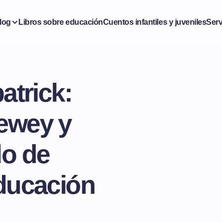
log
Libros sobre educación
Cuentos infantiles y juveniles
Serv
atrick:
ewey y
do de
educación