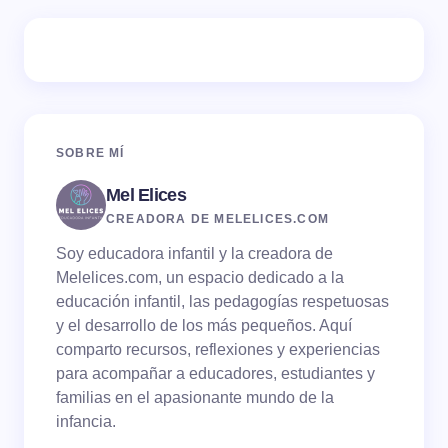
Tu dirección de correo electrónico no será publicada.
Los campos obligatorios están marcados con
*
Name *
SOBRE MÍ
Mel Elices
Email *
CREADORA DE MELELICES.COM
Soy educadora infantil y la creadora de
Your Comment *
Melelices.com, un espacio dedicado a la
educación infantil, las pedagogías respetuosas
y el desarrollo de los más pequeños. Aquí
comparto recursos, reflexiones y experiencias
para acompañar a educadores, estudiantes y
familias en el apasionante mundo de la
Save my name and email in this browser for the
infancia.
next time I comment.