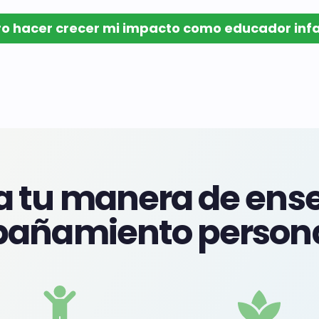
ro hacer crecer mi impacto como educador infan
 tu manera de ens
añamiento persona