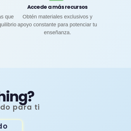
Accede a más recursos
as que
Obtén materiales exclusivos y
ilibrio
apoyo constante para potenciar tu
enseñanza.
hing?
do para ti
do