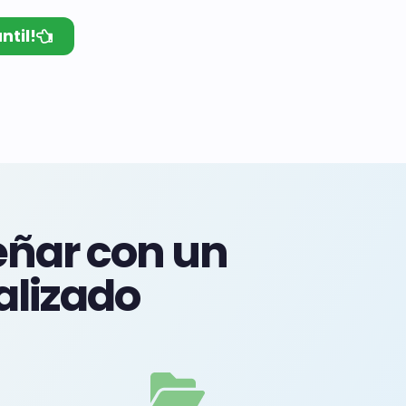
til!
eñar con un
lizado