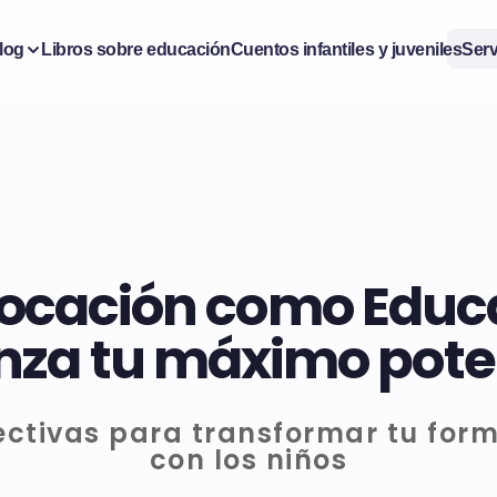
log
Libros sobre educación
Cuentos infantiles y juveniles
Serv
vocación como Educad
nza tu máximo pote
ectivas para transformar tu for
con los niños