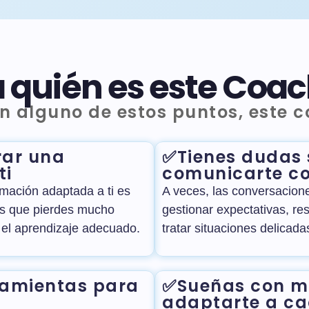
 quién es este Coa
con alguno de estos puntos, este c
rar una
✅Tienes dudas
ti
comunicarte co
mación adaptada a ti es
A veces, las conversacion
es que pierdes mucho
gestionar expectativas, r
 el aprendizaje adecuado.
tratar situaciones delicada
ramientas para
✅Sueñas con me
adaptarte a ca