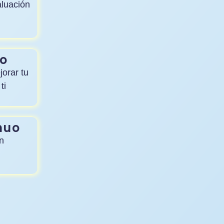
aluación
do
jorar tu
ti
nuo
n