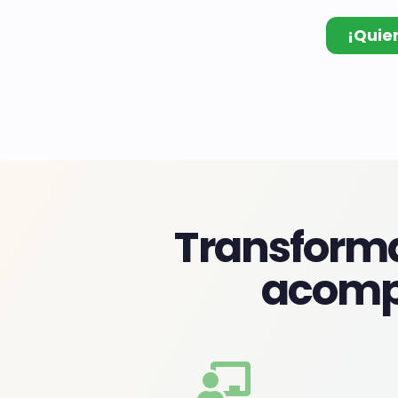
¡Quie
Transforma
acomp