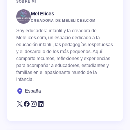
SOBRE MÍ
Mel Elices
Email *
CREADORA DE MELELICES.COM
Soy educadora infantil y la creadora de
Your Comment *
Melelices.com, un espacio dedicado a la
educación infantil, las pedagogías respetuosas
y el desarrollo de los más pequeños. Aquí
comparto recursos, reflexiones y experiencias
para acompañar a educadores, estudiantes y
familias en el apasionante mundo de la
Save my name and email in this browser for the
infancia.
next time I comment.
España
Submit Comment