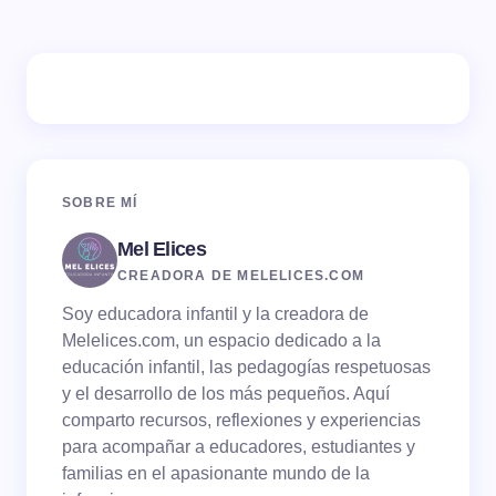
Tu dirección de correo electrónico no será publicada.
Los campos obligatorios están marcados con
*
Name *
SOBRE MÍ
Mel Elices
Email *
CREADORA DE MELELICES.COM
Soy educadora infantil y la creadora de
Your Comment *
Melelices.com, un espacio dedicado a la
educación infantil, las pedagogías respetuosas
y el desarrollo de los más pequeños. Aquí
comparto recursos, reflexiones y experiencias
para acompañar a educadores, estudiantes y
familias en el apasionante mundo de la
Save my name and email in this browser for the