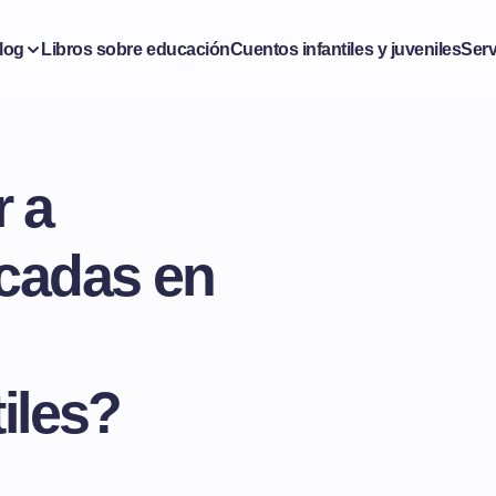
log
Libros sobre educación
Cuentos infantiles y juveniles
Serv
 a
cadas en
iles?