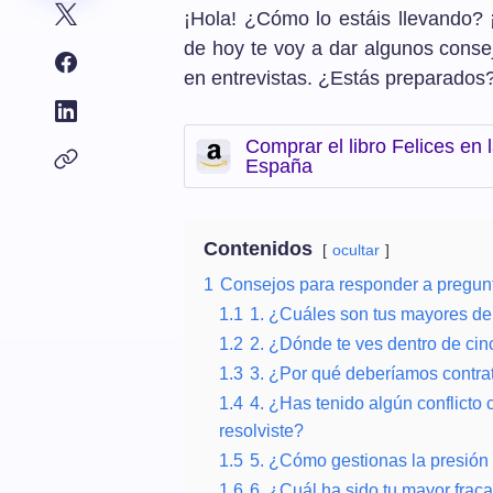
¡Hola! ¿Cómo lo estáis llevando?
de hoy te voy a dar algunos cons
en entrevistas. ¿Estás preparados
Comprar el libro Felices en
España
Contenidos
ocultar
1
Consejos para responder a pregunt
1.1
1. ¿Cuáles son tus mayores de
1.2
2. ¿Dónde te ves dentro de ci
1.3
3. ¿Por qué deberíamos contrata
1.4
4. ¿Has tenido algún conflicto
resolviste?
1.5
5. ¿Cómo gestionas la presión o
1.6
6. ¿Cuál ha sido tu mayor frac