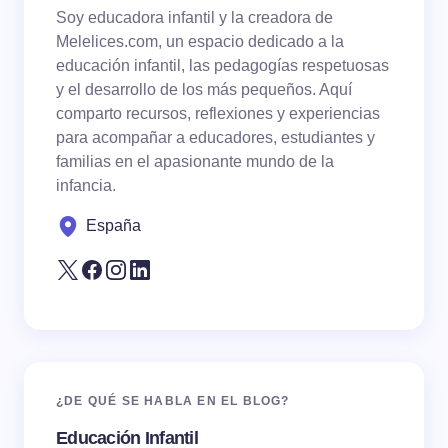
Soy educadora infantil y la creadora de
Your Comment *
Melelices.com, un espacio dedicado a la
educación infantil, las pedagogías respetuosas
y el desarrollo de los más pequeños. Aquí
comparto recursos, reflexiones y experiencias
para acompañar a educadores, estudiantes y
familias en el apasionante mundo de la
Save my name and email in this browser for the
infancia.
next time I comment.
España
Submit Comment
¿DE QUÉ SE HABLA EN EL BLOG?
Educación Infantil