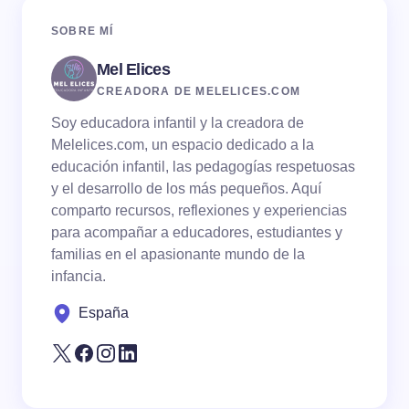
Name *
SOBRE MÍ
Mel Elices
Email *
CREADORA DE MELELICES.COM
Soy educadora infantil y la creadora de
Your Comment *
Melelices.com, un espacio dedicado a la
educación infantil, las pedagogías respetuosas
y el desarrollo de los más pequeños. Aquí
comparto recursos, reflexiones y experiencias
para acompañar a educadores, estudiantes y
familias en el apasionante mundo de la
Save my name and email in this browser for the
infancia.
next time I comment.
España
Submit Comment