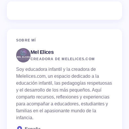
Tu dirección de correo electrónico no será publicada.
Los campos obligatorios están marcados con
*
Name *
SOBRE MÍ
Mel Elices
Email *
CREADORA DE MELELICES.COM
Soy educadora infantil y la creadora de
Your Comment *
Melelices.com, un espacio dedicado a la
educación infantil, las pedagogías respetuosas
y el desarrollo de los más pequeños. Aquí
comparto recursos, reflexiones y experiencias
para acompañar a educadores, estudiantes y
familias en el apasionante mundo de la
Save my name and email in this browser for the
infancia.
next time I comment.