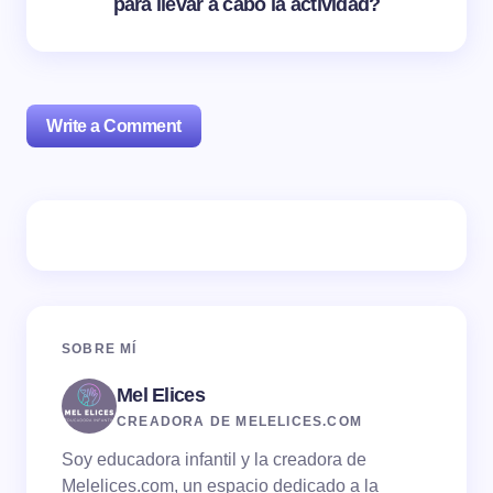
para llevar a cabo la actividad?
Write a Comment
Tu dirección de correo electrónico no será publicada.
Los campos obligatorios están marcados con
*
Name *
SOBRE MÍ
Mel Elices
Email *
CREADORA DE MELELICES.COM
Soy educadora infantil y la creadora de
Your Comment *
Melelices.com, un espacio dedicado a la