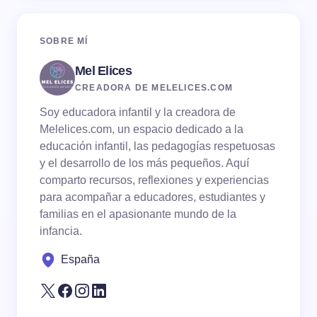
Name *
SOBRE MÍ
Mel Elices
Email *
CREADORA DE MELELICES.COM
Soy educadora infantil y la creadora de
Your Comment *
Melelices.com, un espacio dedicado a la
educación infantil, las pedagogías respetuosas
y el desarrollo de los más pequeños. Aquí
comparto recursos, reflexiones y experiencias
para acompañar a educadores, estudiantes y
familias en el apasionante mundo de la
Save my name and email in this browser for the
infancia.
next time I comment.
España
Submit Comment