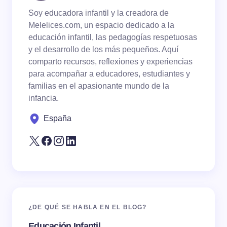
Soy educadora infantil y la creadora de
Your Comment *
Melelices.com, un espacio dedicado a la
educación infantil, las pedagogías respetuosas
y el desarrollo de los más pequeños. Aquí
comparto recursos, reflexiones y experiencias
para acompañar a educadores, estudiantes y
familias en el apasionante mundo de la
Save my name and email in this browser for the
infancia.
next time I comment.
España
Submit Comment
¿DE QUÉ SE HABLA EN EL BLOG?
Educación Infantil