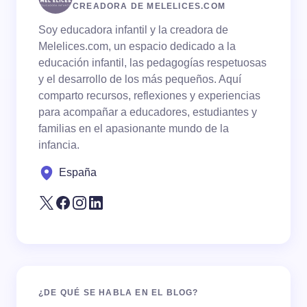
CREADORA DE MELELICES.COM
Soy educadora infantil y la creadora de
Your Comment *
Melelices.com, un espacio dedicado a la
educación infantil, las pedagogías respetuosas
y el desarrollo de los más pequeños. Aquí
comparto recursos, reflexiones y experiencias
para acompañar a educadores, estudiantes y
familias en el apasionante mundo de la
Save my name and email in this browser for the
infancia.
next time I comment.
España
Submit Comment
¿DE QUÉ SE HABLA EN EL BLOG?