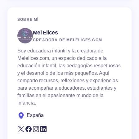
Name *
SOBRE MÍ
Mel Elices
Email *
CREADORA DE MELELICES.COM
Soy educadora infantil y la creadora de
Your Comment *
Melelices.com, un espacio dedicado a la
educación infantil, las pedagogías respetuosas
y el desarrollo de los más pequeños. Aquí
comparto recursos, reflexiones y experiencias
para acompañar a educadores, estudiantes y
familias en el apasionante mundo de la
Save my name and email in this browser for the
infancia.
next time I comment.
España
Submit Comment