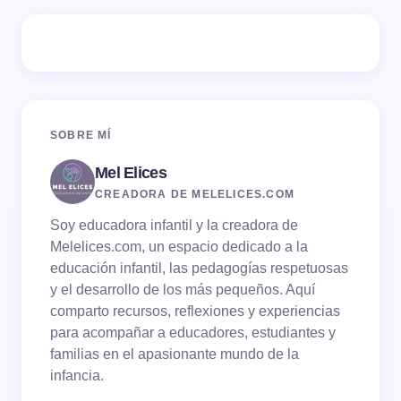
Tu dirección de correo electrónico no será publicada.
Los campos obligatorios están marcados con
*
Name *
SOBRE MÍ
Mel Elices
Email *
CREADORA DE MELELICES.COM
Soy educadora infantil y la creadora de
Your Comment *
Melelices.com, un espacio dedicado a la
educación infantil, las pedagogías respetuosas
y el desarrollo de los más pequeños. Aquí
comparto recursos, reflexiones y experiencias
para acompañar a educadores, estudiantes y
familias en el apasionante mundo de la
Save my name and email in this browser for the
infancia.
next time I comment.