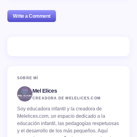
Write a Comment
Tu dirección de correo electrónico no será publicada.
Los campos obligatorios están marcados con
*
Name *
SOBRE MÍ
Mel Elices
Email *
CREADORA DE MELELICES.COM
Soy educadora infantil y la creadora de
Your Comment *
Melelices.com, un espacio dedicado a la
educación infantil, las pedagogías respetuosas
y el desarrollo de los más pequeños. Aquí