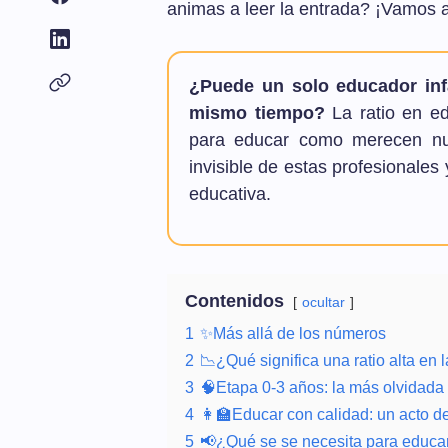
animas a leer la entrada? ¡Vamos a
¿Puede un solo educador infa
mismo tiempo?
La ratio en ed
para educar como merecen nu
invisible de estas profesionales 
educativa.
Contenidos
ocultar
1
✨Más allá de los números
2
📉¿Qué significa una ratio alta en l
3
🧠Etapa 0-3 años: la más olvidada 
4
👩‍🏫Educar con calidad: un acto de
5
📢¿Qué se se necesita para educar 