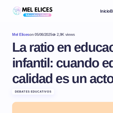
Inicio
B
Mel Elices
on
05/06/2025
2,9K views
La ratio en educa
infantil: cuando 
calidad es un act
DEBATES EDUCATIVOS