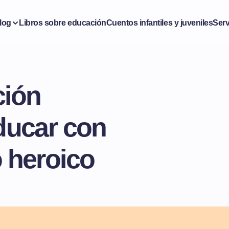
log
Libros sobre educación
Cuentos infantiles y juveniles
Serv
ción
educar con
o heroico