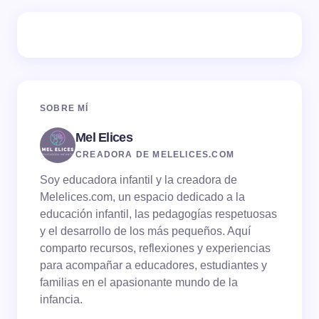
Tu dirección de correo electrónico no será publicada.
Los campos obligatorios están marcados con
*
Name *
SOBRE MÍ
Mel Elices
Email *
CREADORA DE MELELICES.COM
Soy educadora infantil y la creadora de
Your Comment *
Melelices.com, un espacio dedicado a la
educación infantil, las pedagogías respetuosas
y el desarrollo de los más pequeños. Aquí
comparto recursos, reflexiones y experiencias
para acompañar a educadores, estudiantes y
familias en el apasionante mundo de la
Save my name and email in this browser for the
infancia.
next time I comment.