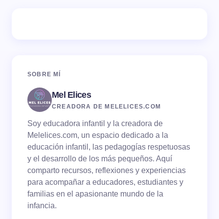
Tu dirección de correo electrónico no será publicada.
Los campos obligatorios están marcados con
*
Name *
SOBRE MÍ
Mel Elices
Email *
CREADORA DE MELELICES.COM
Soy educadora infantil y la creadora de
Your Comment *
Melelices.com, un espacio dedicado a la
educación infantil, las pedagogías respetuosas
y el desarrollo de los más pequeños. Aquí
comparto recursos, reflexiones y experiencias
para acompañar a educadores, estudiantes y
familias en el apasionante mundo de la
Save my name and email in this browser for the
infancia.
next time I comment.