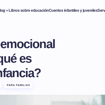
log
Libros sobre educación
Cuentos infantiles y juveniles
Serv
oemocional
 qué es
nfancia?
PARA FAMILIAS