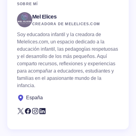
SOBRE MÍ
Mel Elices
Email *
CREADORA DE MELELICES.COM
Soy educadora infantil y la creadora de
Your Comment *
Melelices.com, un espacio dedicado a la
educación infantil, las pedagogías respetuosas
y el desarrollo de los más pequeños. Aquí
comparto recursos, reflexiones y experiencias
para acompañar a educadores, estudiantes y
familias en el apasionante mundo de la
Save my name and email in this browser for the
infancia.
next time I comment.
España
Submit Comment