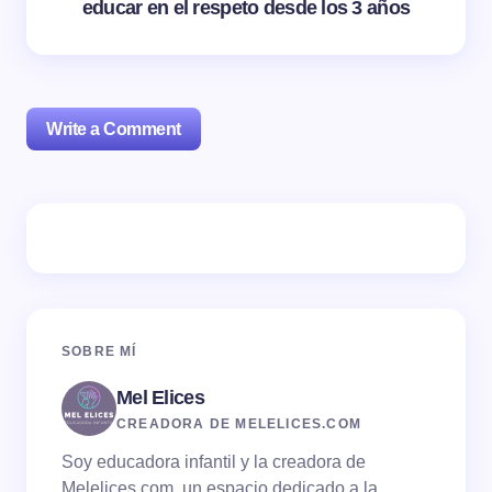
educar en el respeto desde los 3 años
Write a Comment
Tu dirección de correo electrónico no será publicada.
Los campos obligatorios están marcados con
*
Name *
SOBRE MÍ
Mel Elices
Email *
CREADORA DE MELELICES.COM
Soy educadora infantil y la creadora de
Your Comment *
Melelices.com, un espacio dedicado a la