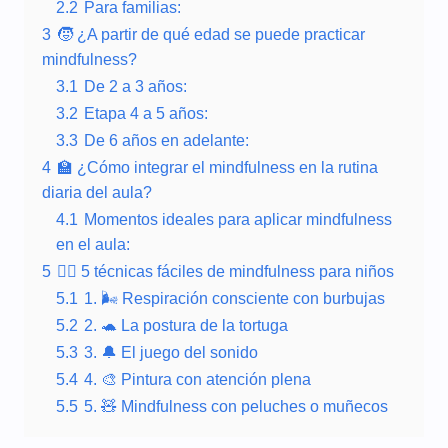
2.2
Para familias:
3
🧒 ¿A partir de qué edad se puede practicar
mindfulness?
3.1
De 2 a 3 años:
3.2
Etapa 4 a 5 años:
3.3
De 6 años en adelante:
4
🏫 ¿Cómo integrar el mindfulness en la rutina
diaria del aula?
4.1
Momentos ideales para aplicar mindfulness
en el aula:
5
🧘‍♂️ 5 técnicas fáciles de mindfulness para niños
5.1
1. 🌬️ Respiración consciente con burbujas
5.2
2. 🐢 La postura de la tortuga
5.3
3. 🔔 El juego del sonido
5.4
4. 🎨 Pintura con atención plena
5.5
5. 🧸 Mindfulness con peluches o muñecos