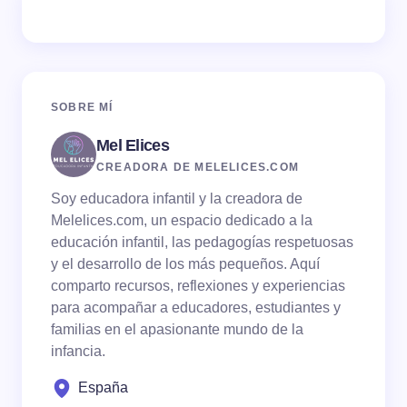
Tu dirección de correo electrónico no será publicada.
Los campos obligatorios están marcados con
*
Name *
SOBRE MÍ
Mel Elices
Email *
CREADORA DE MELELICES.COM
Soy educadora infantil y la creadora de
Your Comment *
Melelices.com, un espacio dedicado a la
educación infantil, las pedagogías respetuosas
y el desarrollo de los más pequeños. Aquí
comparto recursos, reflexiones y experiencias
para acompañar a educadores, estudiantes y
familias en el apasionante mundo de la
Save my name and email in this browser for the
infancia.
next time I comment.
España