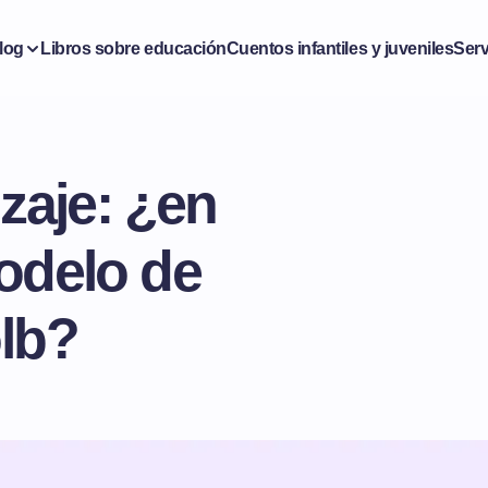
log
Libros sobre educación
Cuentos infantiles y juveniles
Serv
zaje: ¿en
odelo de
olb?