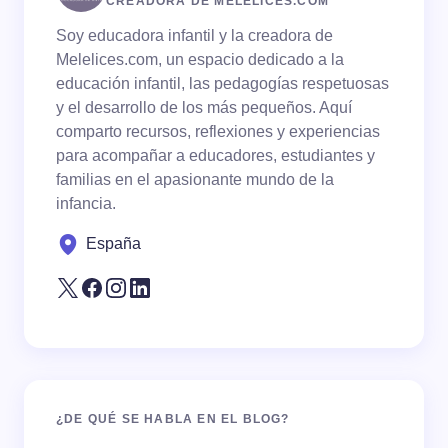
CREADORA DE MELELICES.COM
Soy educadora infantil y la creadora de
Your Comment *
Melelices.com, un espacio dedicado a la
educación infantil, las pedagogías respetuosas
y el desarrollo de los más pequeños. Aquí
comparto recursos, reflexiones y experiencias
para acompañar a educadores, estudiantes y
familias en el apasionante mundo de la
Save my name and email in this browser for the
infancia.
next time I comment.
España
Submit Comment
¿DE QUÉ SE HABLA EN EL BLOG?