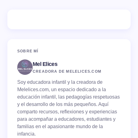
Tu dirección de correo electrónico no será publicada.
Los campos obligatorios están marcados con
*
Name *
SOBRE MÍ
Mel Elices
Email *
CREADORA DE MELELICES.COM
Soy educadora infantil y la creadora de
Your Comment *
Melelices.com, un espacio dedicado a la
educación infantil, las pedagogías respetuosas
y el desarrollo de los más pequeños. Aquí
comparto recursos, reflexiones y experiencias
para acompañar a educadores, estudiantes y
familias en el apasionante mundo de la
Save my name and email in this browser for the
infancia.