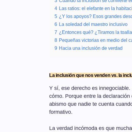
3
Cuando la inclusión se convierte e
4
Las ratios: el elefante en la habitac
5
¿Y los apoyos? Esos grandes des
6
La soledad del maestro inclusivo
7
¿Entonces qué? ¿Tiramos la toall
8
Pequeñas victorias en medio del c
9
Hacia una inclusión de verdad
La inclusión que nos venden vs. la inc
Y sí, ese derecho es innegociable. 
cómo. Porque entre la declaración d
abismo que nadie te cuenta cuando 
formativo.
La verdad incómoda es que muchas 