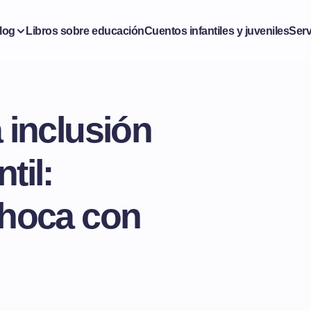
log
Libros sobre educación
Cuentos infantiles y juveniles
Serv
 inclusión
til:
choca con