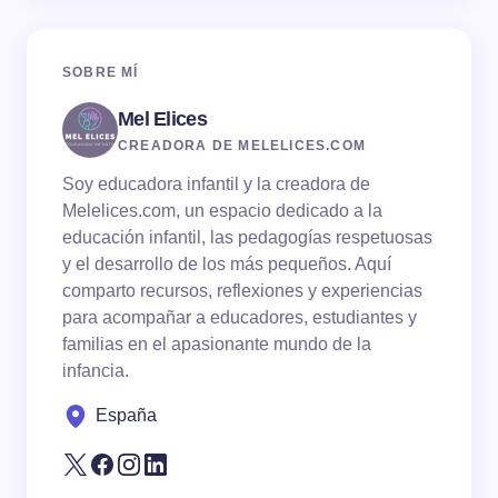
Name *
SOBRE MÍ
Mel Elices
Email *
CREADORA DE MELELICES.COM
Soy educadora infantil y la creadora de
Your Comment *
Melelices.com, un espacio dedicado a la
educación infantil, las pedagogías respetuosas
y el desarrollo de los más pequeños. Aquí
comparto recursos, reflexiones y experiencias
para acompañar a educadores, estudiantes y
familias en el apasionante mundo de la
Save my name and email in this browser for the
infancia.
next time I comment.
España
Submit Comment