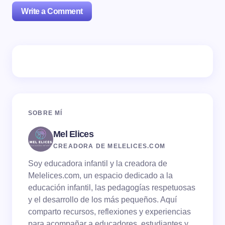
Write a Comment
Tu dirección de correo electrónico no será publicada.
Los campos obligatorios están marcados con
*
Name *
SOBRE MÍ
Mel Elices
Email *
CREADORA DE MELELICES.COM
Soy educadora infantil y la creadora de
Your Comment *
Melelices.com, un espacio dedicado a la
educación infantil, las pedagogías respetuosas
y el desarrollo de los más pequeños. Aquí
comparto recursos, reflexiones y experiencias
para acompañar a educadores, estudiantes y