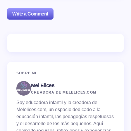
Write a Comment
Tu dirección de correo electrónico no será publicada.
Los campos obligatorios están marcados con
*
Name *
SOBRE MÍ
Mel Elices
Email *
CREADORA DE MELELICES.COM
Soy educadora infantil y la creadora de
Your Comment *
Melelices.com, un espacio dedicado a la
educación infantil, las pedagogías respetuosas
y el desarrollo de los más pequeños. Aquí
comparto recursos, reflexiones y experiencias