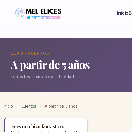
Inicio
B
EDAD · CUENTOS
A partir de 5 años
Todos los cuentos de este edad
Inicio
›
Cuentos
›
A partir de 5 años
Eres un chico fantástico: