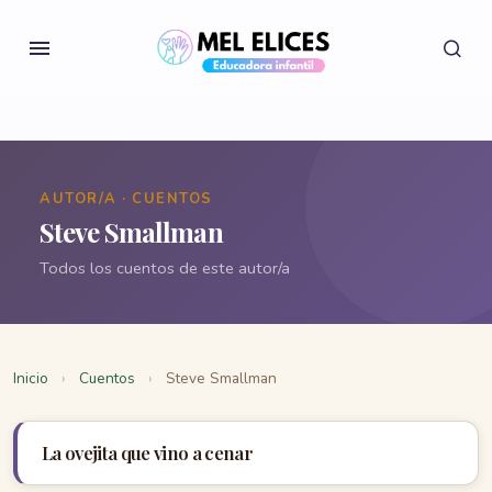
AUTOR/A · CUENTOS
Steve Smallman
Todos los cuentos de este autor/a
Inicio
›
Cuentos
›
Steve Smallman
La ovejita que vino a cenar