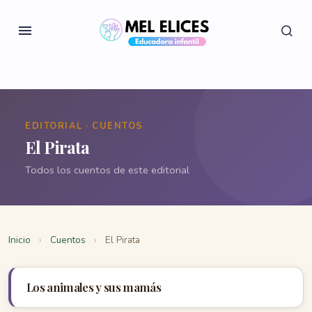
EDITORIAL · CUENTOS
El Pirata
Todos los cuentos de este editorial
Inicio
›
Cuentos
›
El Pirata
Los animales y sus mamás