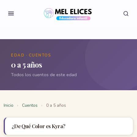
EDAD · CUENTOS
0 a 5 años
Todos los cuentos de este edad
Inicio
›
Cuentos
›
0 a 5 años
¿De Qué Color es Kyra?