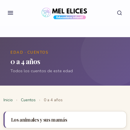
EDAD · CUENTOS
0 a 4 años
Todos los cuentos de este edad
Inicio
›
Cuentos
›
0 a 4 años
Los animales y sus mamás