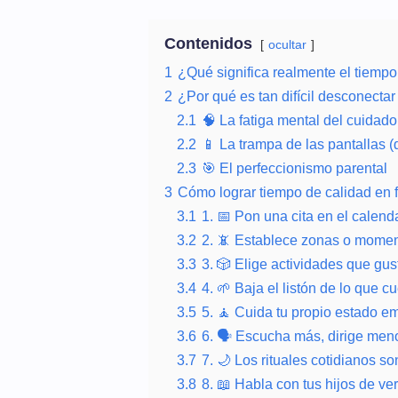
Contenidos
ocultar
1
¿Qué significa realmente el tiempo
2
¿Por qué es tan difícil desconectar
2.1
🧠 La fatiga mental del cuidado
2.2
📱 La trampa de las pantallas (
2.3
🎯 El perfeccionismo parental
3
Cómo lograr tiempo de calidad en 
3.1
1. 📅 Pon una cita en el calenda
3.2
2. 📵 Establece zonas o momen
3.3
3. 🎲 Elige actividades que gus
3.4
4. 🌱 Baja el listón de lo que 
3.5
5. 🧘 Cuida tu propio estado em
3.6
6. 🗣️ Escucha más, dirige men
3.7
7. 🌙 Los rituales cotidianos 
3.8
8. 📖 Habla con tus hijos de ve