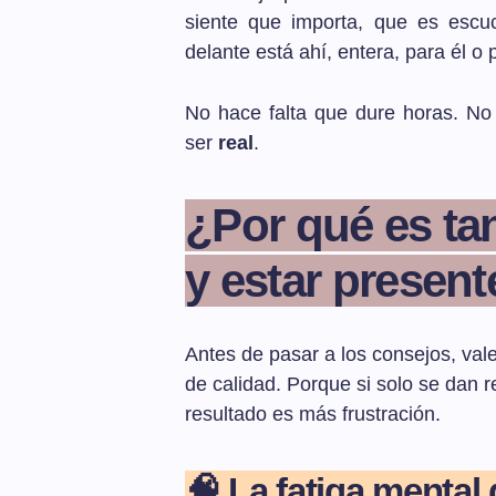
siente que importa, que es escu
delante está ahí, entera, para él o p
No hace falta que dure horas. No 
ser
real
.
¿Por qué es tan
y estar presen
Antes de pasar a los consejos, vale
de calidad. Porque si solo se dan r
resultado es más frustración.
🧠 La fatiga mental