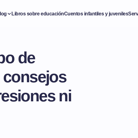
log
Libros sobre educación
Cuentos infantiles y juveniles
Serv
po de
: consejos
resiones ni