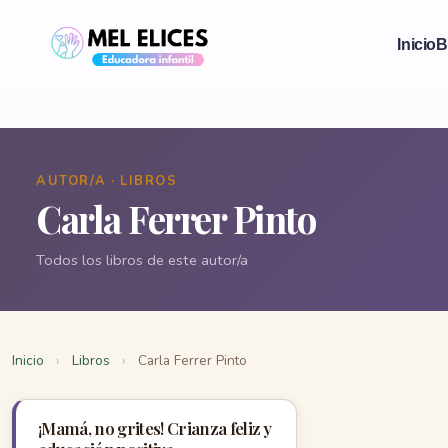
Inicio
B
AUTOR/A · LIBROS
Carla Ferrer Pinto
Todos los libros de este autor/a
Inicio
›
Libros
›
Carla Ferrer Pinto
¡Mamá, no grites! Crianza feliz y