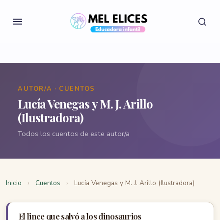
AUTOR/A · CUENTOS
Lucía Venegas y M. J. Arillo
(Ilustradora)
Todos los cuentos de este autor/a
Inicio
›
Cuentos
›
Lucía Venegas y M. J. Arillo (Ilustradora)
El lince que salvó a los dinosaurios