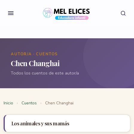
AUTOR/A · CUENTOS
Chen Changhai
Todos los cuentos de este autor/a
Inicio
›
Cuentos
›
Chen Changhai
Los animales y sus mamás