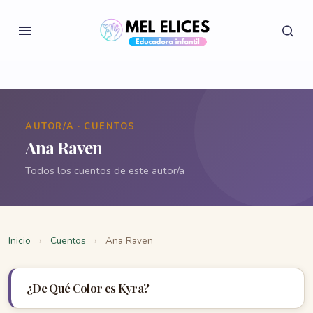
AUTOR/A · CUENTOS
Ana Raven
Todos los cuentos de este autor/a
Inicio
›
Cuentos
›
Ana Raven
¿De Qué Color es Kyra?