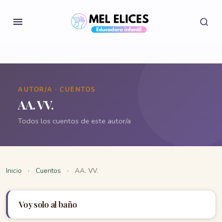
AUTOR/A · CUENTOS
AA. VV.
Todos los cuentos de este autor/a
Inicio
›
Cuentos
›
AA. VV.
Voy solo al baño