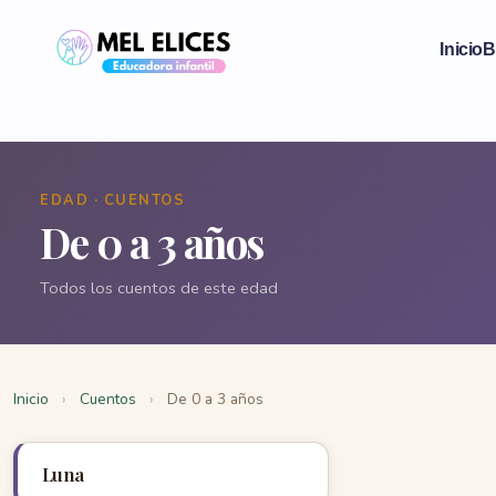
Inicio
B
EDAD · CUENTOS
De 0 a 3 años
Todos los cuentos de este edad
Inicio
›
Cuentos
›
De 0 a 3 años
Luna