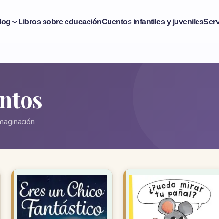
log
Libros sobre educación
Cuentos infantiles y juveniles
Serv
entos
maginación