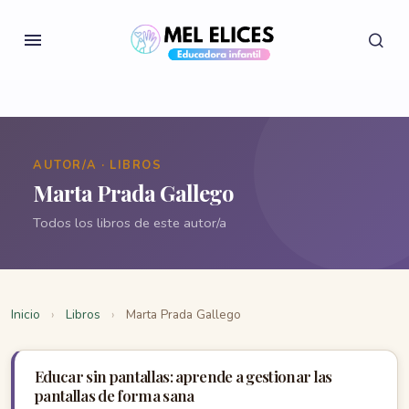
AUTOR/A · LIBROS
Marta Prada Gallego
Todos los libros de este autor/a
Inicio
›
Libros
›
Marta Prada Gallego
Educar sin pantallas: aprende a gestionar las
pantallas de forma sana